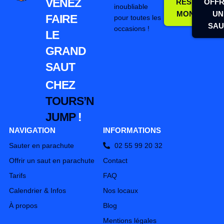
VENEZ
RÉSERVER
OFFR
inoubliable
MON SAUT
UN
FAIRE
pour toutes les
SAU
occasions !
LE
GRAND
SAUT
CHEZ
TOURS’N
JUMP
!
NAVIGATION
INFORMATIONS
Sauter en parachute
02 55 99 20 32
Offrir un saut en parachute
Contact
Tarifs
FAQ
Calendrier & Infos
Nos locaux
À propos
Blog
Mentions légales