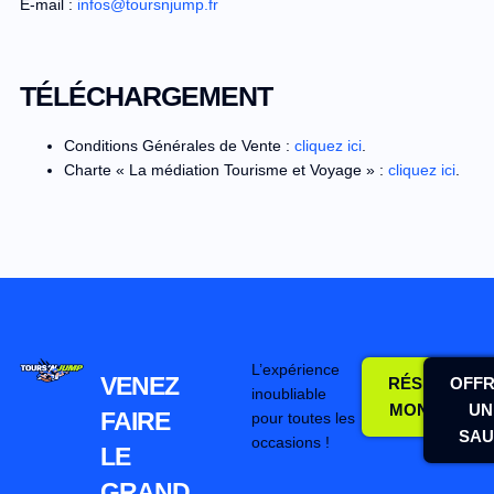
E-mail :
infos@toursnjump.fr
TÉLÉCHARGEMENT
Conditions Générales de Vente :
cliquez ici
.
Charte « La médiation Tourisme et Voyage » :
cliquez ici
.
L’expérience
VENEZ
RÉSERVER
OFFR
inoubliable
MON SAUT
UN
FAIRE
pour toutes les
SAU
occasions !
LE
GRAND