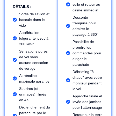
voile et retour au
DÉTAILS :
calme immédiat
Sortie de l'avion et
Descente
bascule dans le
tranquille pour
vide
admirer le
Accélération
paysage à 360°
fulgurante jusqu'à
Possibilité de
200 km/h
prendre les
Sensations pures
commandes pour
de vol sans
diriger le
aucune sensation
parachute
de vertige
Débriefing "à
Adrénaline
chaud" avec votre
maximale garantie
moniteur pendant
Sourires (et
le vol
grimaces) filmés
Approche finale et
en 4K
levée des jambes
Déclenchement du
pour l'atterrissage
parachute par le
Retour sur la terre