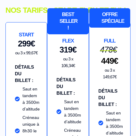
NOS TARIFS : START, FLEX ET FULL
BEST
OFFRE
SELLER
SPÉCIALE
!
START
FLEX
FULL
299€
319€
478€
ou 3 x 99,67€
ou 3 x
449€
106,34€
DÉTAILS
ou 3 x
DU
149,67€
DÉTAILS
BILLET :
DU
Saut en
DÉTAILS
BILLET :
tandem
DU
Saut en
à 3500m
BILLET :
tandem
d’altitude
Saut en
à 3500m
Créneau
tandem
d’altitude
unique à
à 3500m
Créneau
8h30 le
d’altitude