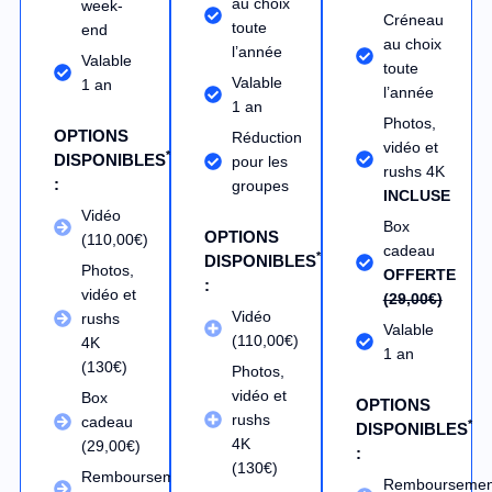
au choix
week-
Créneau
toute
end
au choix
l’année
Valable
toute
Valable
1 an
l’année
1 an
Photos,
OPTIONS
Réduction
vidéo et
*
DISPONIBLES
pour les
rushs 4K
:
groupes
INCLUSE
Vidéo
Box
OPTIONS
(110,00€)
cadeau
*
DISPONIBLES
Photos,
OFFERTE
:
vidéo et
(29,00€)
Vidéo
rushs
Valable
(110,00€)
4K
1 an
(130€)
Photos,
vidéo et
Box
OPTIONS
rushs
cadeau
*
DISPONIBLES
4K
(29,00€)
:
(130€)
Remboursement
Remboursemen