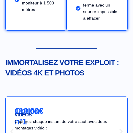
moniteur à 1 500
ferme avec un
mètres
sourire impossible
à effacer
IMMORTALISEZ VOTRE EXPLOIT :
VIDÉOS 4K ET PHOTOS
Option
110,00€
VIDÉOS
n°1
Capturez chaque instant de votre saut avec deux
montages vidéo :