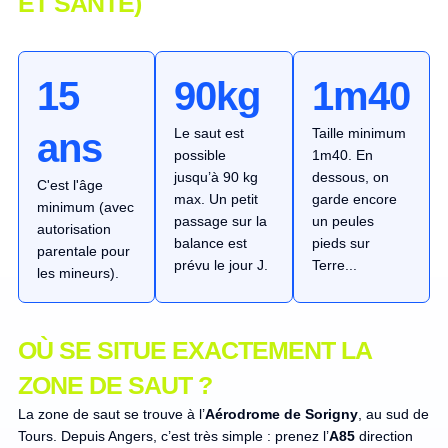
ET SANTÉ)
15
90kg
1m40
Le saut est
Taille minimum
ans
possible
1m40. En
jusqu’à 90 kg
dessous, on
C'est l'âge
max. Un petit
garde encore
minimum (avec
passage sur la
un peules
autorisation
balance est
pieds sur
parentale pour
prévu le jour J.
Terre...
les mineurs).
OÙ SE SITUE EXACTEMENT LA
ZONE DE SAUT ?
La zone de saut se trouve à l’
Aérodrome de Sorigny
, au sud de
Tours. Depuis Angers, c’est très simple : prenez l’
A85
direction