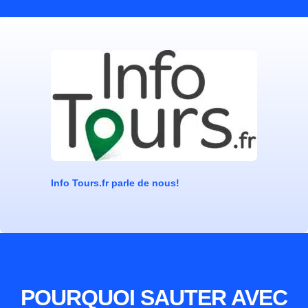
Info Tours.fr parle de nous!
POURQUOI SAUTER AVEC