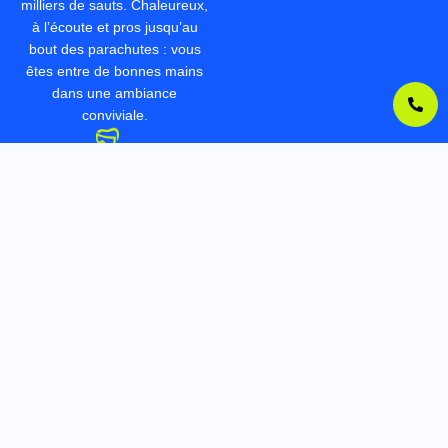
milliers de sauts. Chaleureux,
à l’écoute et pros jusqu’au
bout des parachutes : vous
êtes entre de bonnes mains
dans une ambiance
conviviale.
SÉCURITÉ ET
ACCOMPAGNEMENT
PERSONNALISÉ
De la préparation au sol
(briefing théorique et pratique)
jusqu’à l’atterrissage,
bénéficiez d’un encadrement
sur mesure : consignes
claires, conseils,
communication pour vous
rassurer et vous faire vivre la
meilleure expérience.