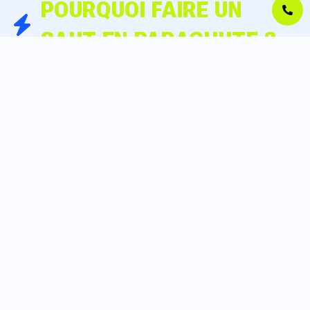
POURQUOI FAIRE UN
SAUT EN PARACHUTE ?
une montée d’adrénaline (mais encadrée),
une sensation de liberté difficile à comparer,
un souvenir marquant,
un défi personnel accessible, même si on doute un peu au
début.
Et surtout : c’est une expérience qui reste longtemps… et qui
“Pourquoi j’ai attendu aussi
finit souvent par cette phrase :
longtemps ?”
DURÉE ET COÛT D’UN