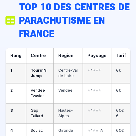
TOP 10 DES CENTRES DE
PARACHUTISME EN
FRANCE
Rang
Centre
Région
Paysage
Tarif
1
Tours’N
Centre-Val
⭐⭐⭐⭐⭐
€€
Jump
de Loire
2
Vendée
Vendée
⭐⭐⭐⭐⭐
€€
Évasion
3
Gap
Hautes-
⭐⭐⭐⭐⭐
€€€
Tallard
Alpes
€
4
Soulac
Gironde
⭐⭐⭐⭐ ☆
€€€