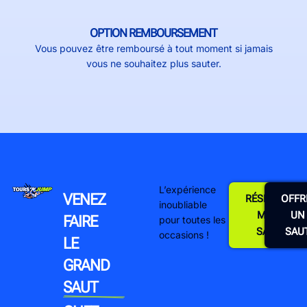
OPTION REMBOURSEMENT
Vous pouvez être remboursé à tout moment si jamais
vous ne souhaitez plus sauter.
L’expérience
VENEZ
RÉSERVER
OFFR
inoubliable
MON
UN
FAIRE
pour toutes les
SAUT
SAU
occasions !
LE
GRAND
SAUT